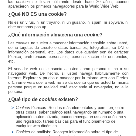
las
cookies
se llevan utilizando desde hace 20 años, cuando
aparecieron los primeros navegadores para la World Wide Web.
¿Qué NO ES una cookie?
No es un virus, ni un troyano, ni un gusano, ni spam, ni spyware, ni
abre ventanas pop-up.
¿Qué información almacena una
cookie
?
Las
cookies
no suelen almacenar información sensible sobre usted,
como tarjetas de crédito o datos bancarios, fotografías, su DNI o
información personal, etc. Los datos que guardan son de carácter
técnico, preferencias personales, personalización de contenidos,
etc.
El servidor web no le asocia a usted como persona si no a su
navegador web. De hecho, si usted navega habitualmente con
Internet Explorer y prueba a navegar por la misma web con Firefox
o Chrome verá que la web no se da cuenta que es usted la misma
persona porque en realidad está asociando al navegador, no a la
persona.
¿Qué tipo de
cookies
existen?
Cookies
técnicas: Son las más elementales y permiten, entre
otras cosas, saber cuándo está navegando un humano o una
aplicación automatizada, cuándo navega un usuario anónimo y
uno registrado, tareas básicas para el funcionamiento de
cualquier web dinámica.
Cookies
de análisis: Recogen información sobre el tipo de