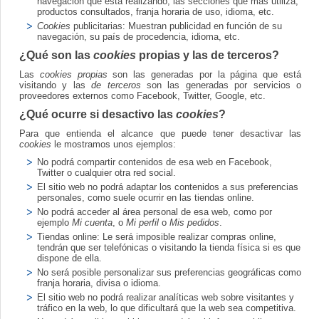
navegación que está realizando, las secciones que más utiliza,
productos consultados, franja horaria de uso, idioma, etc.
Cookies
publicitarias: Muestran publicidad en función de su
navegación, su país de procedencia, idioma, etc.
¿Qué son las
cookies
propias y las de terceros?
Las
cookies propias
son las generadas por la página que está
visitando y las
de terceros
son las generadas por servicios o
proveedores externos como Facebook, Twitter, Google, etc.
¿Qué ocurre si desactivo las
cookies
?
Para que entienda el alcance que puede tener desactivar las
cookies
le mostramos unos ejemplos:
No podrá compartir contenidos de esa web en Facebook,
Twitter o cualquier otra red social.
El sitio web no podrá adaptar los contenidos a sus preferencias
personales, como suele ocurrir en las tiendas online.
No podrá acceder al área personal de esa web, como por
ejemplo
Mi cuenta
, o
Mi perfil
o
Mis pedidos
.
Tiendas online: Le será imposible realizar compras online,
tendrán que ser telefónicas o visitando la tienda física si es que
dispone de ella.
No será posible personalizar sus preferencias geográficas como
franja horaria, divisa o idioma.
El sitio web no podrá realizar analíticas web sobre visitantes y
tráfico en la web, lo que dificultará que la web sea competitiva.